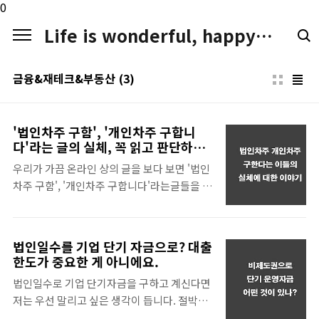
본문 바로가기
0
Life is wonderful, happy. LIFE LOGGER
금융&재테크&부동산
(3)
'법인차주 구함', '개인차주 구합니
다'라는 글의 실체, 꼭 읽고 판단하세
요.
우리가 가끔 온라인 상의 글을 보다 보면 '법인
차주 구함', '개인차주 구합니다'라는글들을 접
하게 되는데 오늘은 이렇게차주를 구하는 것이
무엇을 의미하는지,제가 반대하는 이유를 이
야기해 보겠습니다.​ 제가 요즘 특이한 부동
법인일수를 기업 단기 자금으로? 대출
산 관련 카페를 보고 있는데 이거 이외에도 정
한도가 중요한 게 아니에요.
말 특이한 아이템, 예를들면 전두환 자금, 엔
법인일수로 기업 단기자금을 구하고 계신다면
화자금, 두바이 자금까지 별의 별 내용들이 있
저는 우선 말리고 싶은 생각이 듭니다. 절박할
더군요. 그중에서 지금 이야기 하는 법인차주
때는 이자고 뭐고 이 순간만 넘기고 보자는 맘