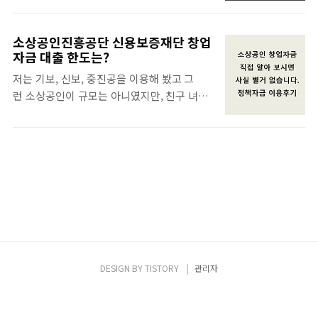
나 개인차주를 구하는 것도 해당이 됩니다.결
이지만 한도가 중요한게 아니거든요. 즉, 일수
국은 필요한 자금이 없어서 법인이나개인이 돈
대출까지 알아보는 사업자분들은 그만큼 자금
을 구하고자 막다른 골목에서만난 유혹 중에
소상공인진흥공단 신용보증재단 창업
을 구할만한 카드를 다 써봤을 거에요. 우선 고
하나라고 보시면 됩니다.아무리 절박해도 5천
자금 대출 한도는?
비를 넘기더라도 반복되면 안됩니다.기업을
을 받고 5억을 책임지는그런 일에 휘말려서는
저는 기보, 신보, 중진공을 이용해 봤고 그
운영하는 분들은 힘든시기입니다. 사업하는
안되고 그것은스스로 해결할 수 없는 금액이고
런 소상공인이 규모는 아니였지만, 친구 녀석
사장님, 대표님들의 가장 큰 역할 중에 하나는
평생을쫒기며 자기 신용을 포기한 채 살아야합
이 최근 신용보증재단이나 소상공인진흥공단
역시 자금 조달입니다. 그래서 오늘 이 글을 읽
니다.그래..
을 통한 정책자금을 생각하고 있다며 얼마
고 있을 것이구요.급하다고 한번 사용하면, 두
전 전화를 해왔죠. 우선은 프로세스나 일반적
번 세번이 됩니다.저도 압니다. 누구는 몰라서
인 기준에서 이야기를 나눠봤는데 모든 사람
이런걸 쓰냐고.. 왠지 이 시기가 잠깐 갈 것 같
들에게 공통적으로 느껴지는 점이 있습니다.
고 좀 지나면 괜찮을 것 같은 생각에 기업 단기
왜 직접 전화걸어 확인하지 않을까?저도 마찬
자금을 알아보다가 법인일수 대출을 접하는 경
가지이지만 어떤 모르는 분야에 대해서는 검
우가 상당히 많다는 것을 잘 알고 있습니다..
색을 해서 많이 알아보는 것이 일반적입니다. ​
그러나 시간이 지나도 어느 정도 몇일씩이
나 인터넷으로만 알아보다 '고민중이다', '알
DESIGN BY
TISTORY
관리자
아보고 있다' 상태로 그대로 머무르고 있는 분
들이 않아요. ​ 왜일까? 안해봐서 이겠죠?한번
해보면 다른 것들이 쉬워지는데 아무래도 정