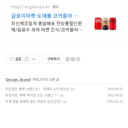
쿠팡에서 경험!
http://m.glori.co.kr
광고
글로리마켓-도매몰 코카콜라 회
원가입시 다양한 해택제공
최신제조일자 총알배송 전상품할인판
매/음료수 과자 라면 간식/코카콜라
펩시 칠성
공감
구독하기
'
Design, Brand
' 카테고리의 다른 글
최강창민 팔찌 브랜드는? - 이태리 노미네이션
2018.05.02
(0)
학생가방, 백팩 책가방 뜨는 브랜드 ^^
2012.06.01
(0)
이게 정말 외제차 모는 사람의 인식인가?
2012.02.15
(0)