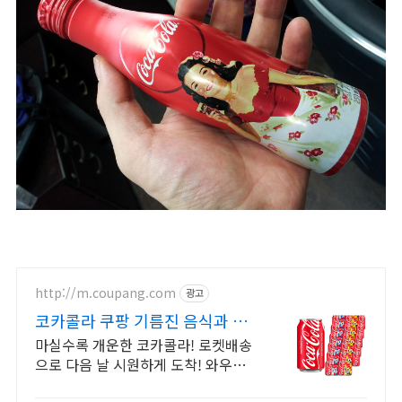
http://m.coupang.com
광고
코카콜라 쿠팡 기름진 음식과 찰
떡
마실수록 개운한 코카콜라! 로켓배송
으로 다음 날 시원하게 도착! 와우회원
무료반품, 캐시적립까지! 변함없는 맛