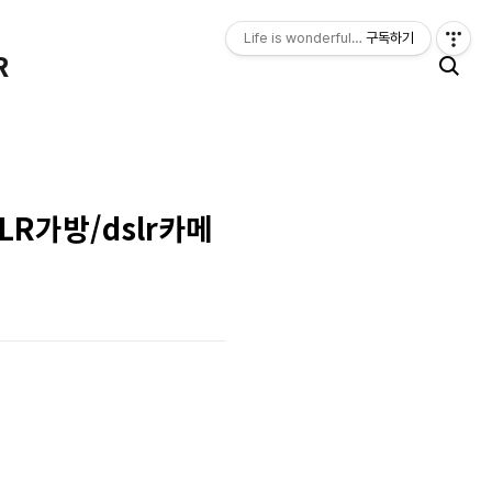
Life is wonderful, happy. LIFE LOGGER
구독하기
R
LR가방/dslr카메