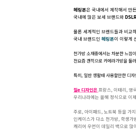
헤링본
은 국내에서 제작해서 만든
국내에 많은 보세 브랜드와
DSL
물론 세계적인 브랜드들과 비교하
국내 브랜드인
헤링본
이 이렇게 
천가방 소재중에서는 차분한 느낌이
전요즘 갠적으로 카메라가방을 둘
특히, 일반 생활때 사용할만한 디자
질e 디자인은
프랑스, 이태리, 영
우리나라에는 올해 정식으로 이제야 들
주로, 아이패드, 노트북 등을 가
인케이스가 다소 천가방, 학생가
캐리어 우먼이 데일리 백으로 많