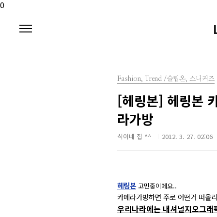
본문 바로가기
0
Fashion, Trend /슬립온, 스니커즈
[헤링본] 헤링본 
라가방
식이네 집 ^^
2012. 3. 27. 02:06
헤링본
고민중이에요..
카메라가방하면 주로 어떤거 떠올리
우리나라에는
내셔널지오그래픽