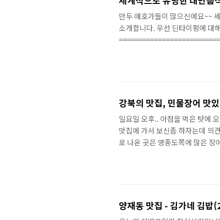
세계적으로 유명한 대만음식
만두 애호가들이 많으신에요~~ 
소개합니다. 우선 딘타이펑에 대해
=========================
딘타이펑은 1958년 양병이 선생(
년 전에 길거리 노점에서 샤오롱바
를 운영 하게 되었습니다. 딘타이
며, LA타임즈, 일본NHK 방송 등
강북의 맛집, 민물장어 맛
일요일 오후.. 아점을 먹은 탓에 
맛집에 가서 보신좀 하자는데 의견일
로 나온 곳은 영종도쪽에 많은 장
왕심리도 정말싸고 맛있는 곳이 있는
프의 맛있었던 기억을 찾아서...
되었다.. 뚝섬역 근처에서 동부간선
진 맛집들.. 해장국, 순대국... 이
양재동 맛집 - 김가네 김밥(