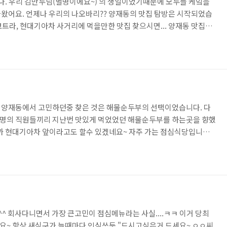
. 우리 김만두님(별명이에요~) 의 생일이었기때문에 모두들 케잌을
왔어요. 언제나 우리의 나오바리?? 양재동의 맛집 탐방은 시작되었습
 코트라, 현대기아차 사거리에 먹을만한 맛집 찾으시면... 양재동 맛집으
 점심때 찾아가볼만한 김가네 김밥 아벨로일라단골 분식집. 김삐리리네
덩.. 가볍지않은 식단이 되어 버렸네요~ㅎㅎㅎㅎ 사진보다 메뉴가 더 있
 음식이 나오는줄도 모르고 사진기는 뒤로 던져버린채~ㅋ 먹기에 집
원한 국물땡길때 오뎅국물이 최고에요 빠지지 않는 단골메뉴~ 볶음우동이
 양재동에서 고민하던중 찾은 것은 해물순두부의 선택이었습니다. 다
명의 직원들끼리 지난번 맛있게 먹었었던 해물순두부를 하는곳을 향했
까 현대기아차 앞이라고도 할수 있겠네요~ 자주 가는 점심식당입니다.
고기로 유명한 구이집인데요~ 점심에는 점심메뉴로 부대찌게, 수제 돈
다. 점심용이라기보다 전문점이라고 해서 과언이 아닌,, 그 탁월한 맛
나.ㅋㅋ 가서 메뉴판을 보는사이 눈에 띄는 메뉴.. 수제 돈까스.. 역
명은 수제돈까스를 먹기로 했답니다.^^ 일단 기본 반찬과함께 해불순
 회사다니면서 가장 큰고민이 점심메뉴라는 사실....ㅋㅋ 이거 당최
요~ 항상 새식구가 늘때마다 인심쓰듯 "드시고싶은거 드세요~ ㅇㅇ씨