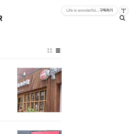
Life is wonderful, happy. LIFE LOGGER
구독하기
R