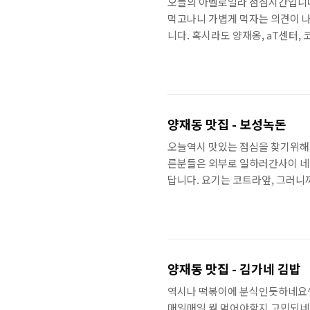
오늘의 아벨로일라 점심시간입니다
먹고나니 가볍게 먹자는 의견이 나
니다. 혹시라도 양재옹, aT센터,
로 여기도 부담없이 들려보세요~
~ 갔어요~ 주문을 하다보니 허거
었지만.. 얼른 얼른 먹고싶었기에
중!~ 맛있는 오뎅입니다.^^ 시
에요. 떡볶이보다..
양재동 맛집 - 보성녹돈
오늘역시 맛있는 점심을 찾기위해
른분들은 외부로 일하러간사이 네
답니다. 요기는 코트라앞, 그러니
보성녹돈.. 녹차먹인 오리와 돼지
까스 등이 다양한 메뉴들이 있습니
ㅋㅋ 얼마안되는 양재동 맛집중에 하
시 고민끝에 두명은 해물순두부 두
두부에 들어갈 조~기..
양재동 맛집 - 김가네 김밥
역시나 떡볶이에 분식인듯하네요^^
매일매일 뭘 먹어야할지 고민되네