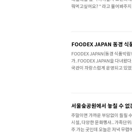
뭐먹고싶어요? " 라고 물어봐주지
오늘 12월10일의 메뉴는 점심시간
직원님들께 물으니 어제 중국집에 
기하다 다다른곳은 분식집...ㅋㅋ
김밥,떡볶이,오므라이스,만두국을
잊어버리셨나..
FOODEX JAPAN 동경 
FOODEX JAPAN(동경 식품박람
가. FOODEX JAPAN을 다녀
국관이 자랑스럽게 운영되고 있었다
가 언젠가 우리나라도 제스프리와 같
고의 품질이었다. 특히, 당시 가
전통식품을 주제로 만들어진 드라마
와 농수산물유통공사가 양미경씨를
서울숲공원에서 놓칠 수 없
주말이면 가까운 부담없이 들릴 수 
시설, 다양한 문화행사.. 가족단
주 가는 곳인데 오늘은 저녁 무렵에