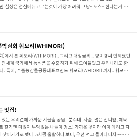
만 실상은 점심메뉴고르는것이 가장 어려워 그냥~ 토스~ 한다는거.ㅋ
 한시되기 전부터 고민이었다.. 뭘먹나.. 날이 추우니 짬뽕먹을까 해서
갔다오셨단다..;; 결국 일단 사무실 밖으로 고고싱해보니 이런저런 얘
ㅋ 떡볶이로 결정났다. 김가네 김밥에 들어서서 볶음우동 ,맛있는오뎅,
 시켰다.. 과장님 사진찍어준다시더니 김밥이랑 오뎅찍으시고 먹느라
식품박람회 휘모리(WHIMORI)
회)에서 본 휘모리(WHIMORI),, 그리고 대장금의 ... 양미경씨 언제였던
왔다. 전세계 국가에서 농식품을 수출하기 위해 모여들었고 우리나라도 한
. 특히, 수출농샨물공동대표브랜드 휘모리(WHIORI) 까지.. 휘모리
은 세계적인 브랜드가 되길 바란다. 휘모리 파프리카, 국화, 배... 최
장 인기 절정의 드라마인 대장금.. 일본에서도 대장금의 인기는 대단했다.
였기 때문에, 한국 농식품을 홍보하기엔 가장 적격.. 그래서 농림부
 홍보대사로 활용했는지도 모른다. 일반적으로 유명한 ..
는 맛집!
있는 우리곁에 가까운 서울숲 공원.. 분수대, 사슴. 넓은 잔디밭, 체육
위로 찾기엔 더없이 부담없는 나들이 명소! 가까운 곳이라 아이 데리고 자
 찾아가기로 했다. 5시쯤 출발하다 보니, 우선 먹고 돌아다니자~~~ 20