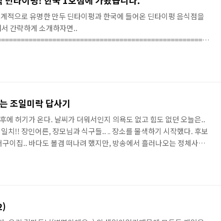
 딘타이펑! 한국 1호점에 가봤습니다.
세계적으로 유명한 만두 딘타이펑과 한국에 들어온 딘타이펑 음식점을
서 간략하게 소개하자면..
========================================================
현 양기화 사장의 부친)에 의해 창립되었습니다. 일찍이,딘타이펑은 40
오(小籠包)를 팔기 시작하여, 1970년대 이후에야 현재 본점에서 점포
펑은 1993년,「뉴욕타임즈」에서 세계 10대 레스토랑으로 선정되었으
 유력 외신에서 극찬한 바 있고 항공식 기내식(에바항..
있는 조일미락 답사기
오후에 허기가 온다. 날씨가 더워서인지 의욕도 없고 힘도 없던 오늘은..
치!! 장인어른, 장모님과 식구들.. .. 장소를 물색하기 시작했다. 후보
어구이집.. 바다도 볼겸 떠나려 했지만, 방송에서 흘러나오는 정체사인!!
데.... 아이 때문에 방이 있는 곳으로 다시 고려허던중.. 예전에 와이
 강북에서 장어맛이라면 뛰어나다던.. 조일미락이라는 곳을 찾아나서게
을 타고20여분.. (이몸은 처음이라. 기대를 안고나선다.) 줄지어 이어
건 분명 맛집골목의 사인들.. ㅎㅎㅎ 이시간..
2)