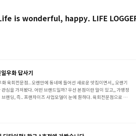
Life is wonderful, happy. LIFE LOGGE
 천일우화 답사기
우화 육회전문점.. 오랜만에 동네에 들어선 새로운 맛집이면서,, 오랜기
 관심을 가져봤다. 어떤 브랜드일까? 우선 본점이란 말이 있고,, 가맹정
 브랜딩, 즉.. 프랜차이즈 사업모델이 눈에 훤하다. 육회전문점으로 승
 감성적 욕구를 불러일으킬수 있는 차별화 전략이 있을까?? 내심 궁금하
잘 될까 궁금하기도 한 찰라에 다녀오게 되었다. 개업첫날 일단 브랜드의
천 전 장관(농식품부) 등... 분위기 알만하고 ㅎㅎ, 제천시에서 운영하
위해 내놓은 전략으로 보인다.. 일단,, 메뉴판, 간판,..