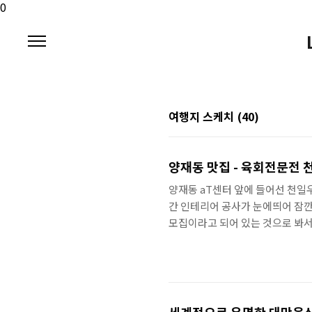
본문 바로가기
0
여행지 스케치
(40)
양재동 맛집 - 육회전문전
양재동 aT센터 앞에 들어선 천일
간 인테리어 공사가 눈에띄어 잠깐
모집이라고 되어 있는 것으로 봐서
부하기에 어떤 맛과 품질, 그리고
기도 하고,, 육회 전문점이란게 
분위기를 보아하니, 제천시장, 정운
는 LPC가 매출확대 및 수요창출을 