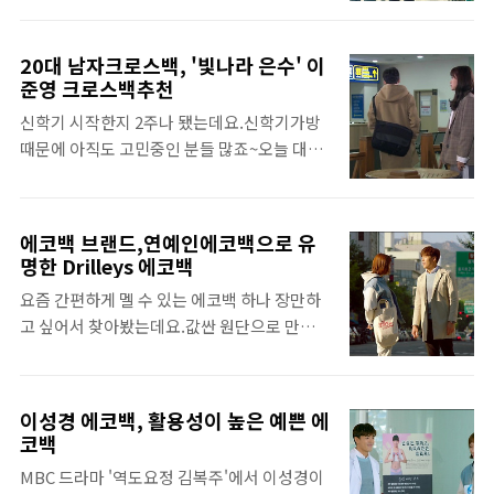
급지고 예뻐요.정장, 캐주얼, 스포츠 등 아무옷
있죠ㅎㅎ오늘은 드라마에서 이태선이 메고 나
에나 잘 어울려서 데일리가방으로 쓰기 딱 좋
온 백팩을 포스팅해볼게요. 이태선이 메고 나
아요~유행도 안타는 스타일이라 오래 쓸 수 있
20대 남자크로스백, '빛나라 은수' 이
온 백팩이 존피터 1030 백팩인데요.1030 백팩
는 깔끔한 메신저백입니다. CF에서 여진구가
준영 크로스백추천
이 유승호 백팩으로 많이 알려져 있지만 이번
6011 메신저백을 메고 여기저기 돌아다녔는
신학기 시작한지 2주나 됐는데요.신학기가방
에 이태선도 드라마에서 착용했네요.남자 대
데요.6011 메신저백의 재질이 천이라서 가볍
때문에 아직도 고민중인 분들 많죠~오늘 대학
학생이 쓸만한 이쁘고 수납력도 좋은 20대 남
고 튼튼해요.생활방수도 가능해서 일상의 외
생이 쓸만한 20대 남자크로스백을 찾으시는
자백팩을 찾으시면..1030 백팩이 괜찮은 것 같
출용 가방으로 부담..
분을 위해 좋은 정보를 가져왔는데요.캐주얼
아요~ 1030 백팩의 디자인이 심플하면서도 고
한 스타일의 남자크로스백인데 대학생가방으
급지고 이뻐요.코디하기 쉽고 유행도 안타는
에코백 브랜드,연예인에코백으로 유
로 쓰면 딱 좋은 것 같아요~ 인터넷에서 검색해
스타일이라 오래 쓸 수 있는 무난한 남자백팩
명한 Drilleys 에코백
보면 정말 다양한 스타일의 남자크로스백이 나
입니다.대학 4년내내 사용할 수 있는 학생백팩
요즘 간편하게 멜 수 있는 에코백 하나 장만하
오는데요.디자인 뿐만 아니라 가격도 천차만
을 찾으시면 1030 백팩이 딱이네요~ 드라마에
고 싶어서 찾아봤는데요.값싼 원단으로 만든
별입니다.이쁘고 가성비 좋은 남자크로스백을
서 이태선이 메고 나온 그레이 색상 말고 여러..
얇은 에코백 말고..조금 비싸더라도 좋은 원단
고르려면 힘들죠?!~ 근데..연예인도 즐겨쓰는
으로 만든 튼튼한 에코백을 원해요~괜찮은 에
가방이라면 믿을만하지 않아요~오늘 추천드
코백 브랜드 뭐가있는지 찾아봤는데 이성경 에
리고 싶은 20대 남자크로스백이 바로 KBS 드
이성경 에코백, 활용성이 높은 예쁜 에
코백이 괜찮네요. 드라마 '역도요정김복주'에
라마 '빛나라 은수'에서이주영이 메고 나온 존
코백
서 이성경이 메고 나온 에코백이 괜찮은 것 같
피터 2040 크로스백입니다^^ 존피터 가방의
MBC 드라마 '역도요정 김복주'에서 이성경이
아요.디자인이 깔끔하고 예쁘구요.수납공간도
디자인이 깔끔하고 이뻐서 학생가방으로 많은