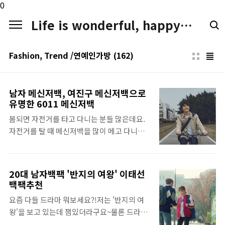
본문 바로가기
0
Life is wonderful, happy. LIFE LOGGER
Fashion, Trend /연예인가방
(162)
남자 메신저백, 여진구 메신저백으로
유명한 6011 메신저백
봄되면 자전거를 타고 다니는 분들 많은데요.
자전거를 탈 때 메신저백을 많이 메고 다니시
죠~오늘은 메신저백을 찾으시는 분을 위해 좋
은 정보를 가져왔어요. 데일리가방으로 편하
게 멜 수 있는 메신저백을 찾으시면..여진구 메
20대 남자백팩 '반지의 여왕' 이태선
신저백으로 많이 알려져 있는 존피터 6011 메
백팩추천
신저백을 추천드릴게요.디자인과 수납력을 모
요즘 다들 드라마 뭐보세요?!저는 '반지의 여
두 겸비하는 메신저백이라서 쓸만합니다~
왕'을 보고 있는데 잼있더라구요~물론 드라마
6011 메신저백의 디자인이 심플하면서도 고
에서 연예인들 착용한 패션 아이템도 주목하고