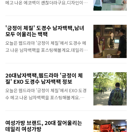
메고 나온 에코백이 괜찮더라구요.디자인이
크고 원단도 두툼해 보여서 활용성이 높은 에
인기를 받고 있는데요.백팩, 크로스백, 메신저
깔끔하고 이뻐서 일상의 외출용 가방으로 편하
코백인 것 같아요~ 이성경 에코백 브랜드를 알
백, 힙색 등 다양..
게 메고 다닐 수 있을 것 같아요.어디 브랜드인
아봤는데 드릴리스 에코백이라고 하네요.네추
지 궁금해서 찾아봤는데 드릴리스 에코백이라
럴과 스트라이프 2가지 패턴이 있는데 둘다 심
'긍정이 체질' 도경수 남자백팩,남녀
고 하네요. 이건 드릴리스 에코 크로스백인데
플하고 이뻐요~드라마에서 이성경이 내추럴
모두 어울리는 백팩
요.크로스로 멜 수 있는 에코백인데 들고 다니
에코백과 스트라이프 에코백 둘다 착용했네요
오늘은 웹드라마 '긍정이 체질'에서 도경수 메
기도 편하고 메고 다니기도 매우 편해요.드라
ㅎㅎ 드릴리스 에코백이 연예인 사이에 인기
고 나온 남자백팩을 포스팅해볼게요.데일리백
마에서 이성경이 많이 메고 나왔는데 이쁘고
많더라구요.연예인도 즐겨쓰는 에코백이라고
으로 편하게 멜 수 있는 무난한 백팩이구요.디
편해보여서 하나 장만하고 싶더라구요~ 이성
해서 하나 장만하고 싶네..
자인이 깔끔하고 이뻐서 남자백팩 말고 여자에
경 에코백의 디자인이 깔끔해서 아무옷이나 잘
게도 어울릴만한 이쁜 백팩입니다. 드라마에
어울리고 이쁜 것 같아요.이런 무난한 디자인
20대남자백팩,웹드라마 '긍정이 체
서 도경수 메고 나온 남자백팩이 보가타 Hera
의 에코백이 딱 내 스타일이네요~이성경 에코
질' EXO 도경수 남자백팩 정보
백팩인데요.아무옷이나 맞춰 입어도 잘 어울
백이 마음에 쏙 들었어요ㅎㅎ 디자인 뿐만 아
오늘은 웹드라마 '긍정이 체질'에서 EXO 도경
리는 남자백팩이라서 평소에 부담없이 메고 다
니라 이성경 에코백이 일반 에코백보다 두껍고
수 메고 나온 남자백팩을 포스팅해볼게요.빈
닐 수 있어요.20대 쓸만한 무난한 남자백팩을
튼튼해 보이더라구요.내구성으로 유명한 보가
티지한 느낌의 남자백팩인데 유니크하고 멋있
찾으시면 Hera 백팩이 괜찮네요~ Hera 백팩
타 에코백과의 콜라보..
더라구요.20대남자백팩으로 쓰면 인기 많을거
이 여러 컬러가 있는데요.도경수 메고 나온 그
같아서 추천드리고 싶네요. 드라마에서 도경
레이 말고 블랙, 네이비, 버건디 등 이쁜 컬러
여성가방 브랜드, 20대 잘어울리는
수 대학생백팩으로 메고 나온 남자백팩이 빌포
많아요. 도경수 남자백팩이 디자인 뿐만 아니
데일리 여성가방