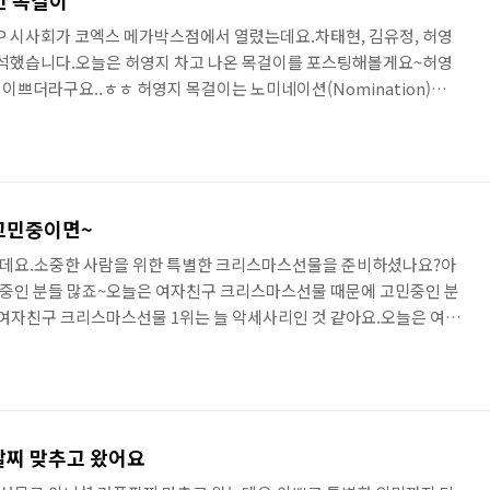
인 목걸이
VIP 시사회가 코엑스 메가박스점에서 열렸는데요.차태현, 김유정, 허영
 참석했습니다.오늘은 허영지 차고 나온 목걸이를 포스팅해볼게요~허영
이쁘더라구요..ㅎㅎ 허영지 목걸이는 노미네이션(Nomination)
OPEA 컬렉션이 목걸이 뿐만 아니라 귀걸이와 팔찌도 있더라구
 브랜드를 찾으시면 노미네이션이 괜찮은 것 같아요~ 노미네이션이 이태
걸이, 팔찌 등 다양한 아이템을 판매하고 있는데 예쁜 아이템이 많더라
한 디자인도 많아서 연예인 사이에도 인기 많대요~ TROPEA 컬렉션
고민중이면~
데요.소중한 사람을 위한 특별한 크리스마스선물을 준비하셨나요?아
중인 분들 많죠~오늘은 여자친구 크리스마스선물 때문에 고민중인 분
여자친구 크리스마스선물 1위는 늘 악세사리인 것 같아요.오늘은 여자
로 생각하고 계신 분들에게~노미네이션(Nomination) 주얼리를
 브랜드인데요.현재 전세계에서 5,000개 넘은 매장에서 판매하고 있
어요.백화점 뿐만 아니라 면세점에도 입점된 브랜드입니다~ 노미네이션
nationkorea.com/new/shop.html 노미네이션에서 목걸이, 귀걸
팔찌 맞추고 왔어요