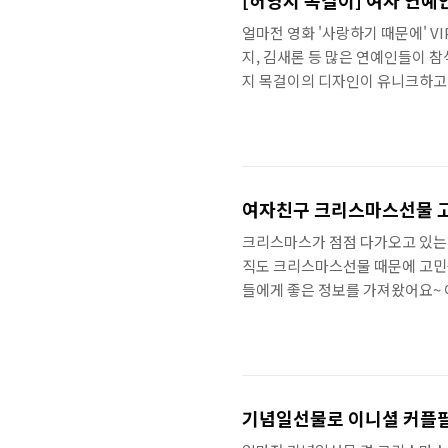
[허영지 목걸이] 여자 연예
얼마전 영화 '사랑하기 때문에' 
지, 김새론 등 많은 연예인들이
지 목걸이의 디자인이 유니크하고 
TROPEA 여자목걸이인데요.TR
요.20,30대 어울릴만한 주얼리
리 수입 브랜드인데요.목걸이, 귀
구요.다른데서 흔히 못보던 유니크
이 별, 달, 플라워..
여자친구 크리스마스선물 
크리스마스가 점점 다가오고 있는
직도 크리스마스선물 때문에 고민
들에게 좋은 정보를 가져왔어요~ 
친구 크리스마스선물을 악세사리쪽으
추천드릴게요. 노미네이션이 이태리
는데 국내에서도 여러 매장이 있
매장 정보 클릭↓↓http://nomi
이, 팔찌..
기념일선물로 이니셜 커플