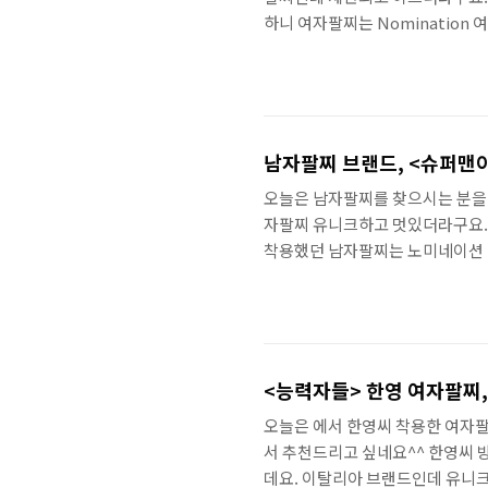
하니 여자팔찌는 Nomination 
셜팔찌로 유명해요~ 하니 여자팔찌는 '
니라 목걸이, 귀걸이 등 여러 아
있네요. 큐빅 박혀있는 화련한 디
Nomination에서 하니 여자팔찌
남자팔찌 브랜드, <슈퍼맨
오늘은 남자팔찌를 찾으시는 분을 
자팔찌 유니크하고 멋있더라구요. 
착용했던 남자팔찌는 노미네이션 
셜팔찌로 유명하지만 이니셜팔찌 말
미네이션 이니셜팔찌는 원하는 링크
담는 링크를 통해 특별한 의미를 담
big 2가지 사이즈가 있는데요. 남
입..
<능력자들> 한영 여자팔찌
오늘은 에서 한영씨 착용한 여자
서 추천드리고 싶네요^^ 한영씨 
데요. 이탈리아 브랜드인데 유니