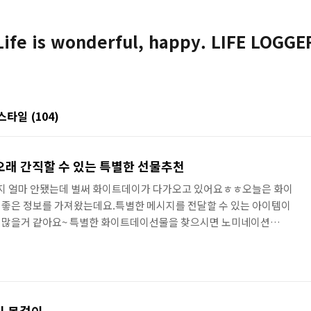
Life is wonderful, happy. LIFE LOGGE
션 스타일
(104)
래 간직할 수 있는 특별한 선물추천
 얼마 안됐는데 벌써 화이트데이가 다가오고 있어요ㅎㅎ오늘은 화이
 좋은 정보를 가져왔는데요.특별한 메시지를 전달할 수 있는 아이템이
 많을거 같아요~ 특별한 화이트데이선물을 찾으시면 노미네이션
를 추천드릴게요.노미네이션이 이탈리아 브랜드인데요.이니셜팔찌로 유명
등 다양한 아이템을 판매하고 있습니다.화이트데이선물을 악세사리 쪽으로
찮은거 같아요~ 화이트데이선물로 판도라팔찌를 많이 하는데요.디자
는 이니셜팔찌라서 인기 많아요.판도라 같은 스타일의 팔찌를 좋아하시
추천합니다~..