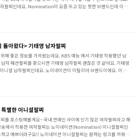
여자팔찌인데요. Nomination이 요즘 뜨고 있는 핫한 브랜드인데 이니
Nomination Flair Collection' 제품이에요. 여자팔찌 뿐만 아
이템이 있습니다. 기자회견에서 하니 차고 나온 여자팔찌 2가지 디자인이
자인과 무난한 캐주얼한 디자인입니다~ 둘다 세련되고 고급지네요.
 말고 유니크하고 이쁜 여자팔찌 많는데요. ..
이 돌아왔다> 기태영 남자팔찌
위해 좋은 정보를 가져왔는데요. KBS 예능 에서 기태영 착용했던 남
남자 패션팔찌를 찾으시면 기태영 남자팔찌 괜찮은 것 같아요. 기태영
이니셜 남자팔찌인데요. 노미네이션이 이탈리아 브랜드이에요. 이니
고 목걸이, 귀걸이, 반지 등 다양한 아이템을 판매하고 있습니다. 노
를 끼워 완성하는 팔찌인데요. 별자리, 이니셜, 사랑 등 각종 의미를
는 이니셜팔찌를 만들 수 있습니다. 노미네이션의 링크는 classic과
자팔찌 할 때 big을 많이 쓰는데 기태영 남자팔찌는 big 사이즈의 팔찌
, 특별한 이니셜팔찌
팔찌를 포스팅해볼게요~ 국내 연예인 사이에 인기 많은 여자팔찌라고 해
방송에서 착용한 여자팔찌는 노미네이션(Nomination) 이니셜팔찌인
크하고 예쁘더라구요!! 노미네이션 이니셜팔찌는 원하는 링크를 끼워 만