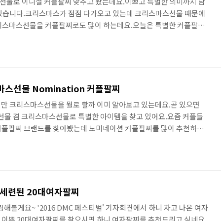
선물로 이니셜 커플팔찌 맞추고 왔는데요.이쁘고 특별한 의미까지 담
 있습니다.크리스마스가 점점 다가오고 있는데 크리스마스선물 때문에
리스마스선물을 커플팔찌로도 많이 하는데요.오늘은 특별한 커플팔찌
션 커플팔찌를 추천드릴게요~ 노미네이션이 이탈리아 브랜드인데요.이
이뻐서 커플팔찌로 많은 인기를 받고 있대요.특별한 크리스마스선물
 괜찮은것같아요~ 노미네이션 이니셜팔찌는 각종 의미를 담는 링크를
족, 별자리, 이니셜 등...다양한 심볼을 갖고 있는데 원하는 링크를 통
있어..
스선물 Nomination 커플팔찌
지만 크리스마스선물을 뭘로 할까 이미 알아보고 있는데요.곧 있으면
선물 겸 크리스마스선물로 특별한 아이템을 찾고 있어요.요즘 커플들
커플팔찌 브랜드를 찾아봤는데 노미네이션 커플팔찌를 많이 추천하시
브랜드이래요.현재 전세계에서 5,000여개 매장에서 판매하고 있는데
즘 커플팔찌로 많이 하고 있다고 해서 노미네이션 커플팔찌를 직접 보
션 매장이 잠실, 양재, 판교 등 여러군데 있는데요.우리 집이랑 가장
 노미네이션 명동 매장이 눈스퀘어 2층에 있는데요.에스컬레이터 타고
 세련된 20대여자팔찌
팅해볼게요~ '2016 DMC 페스티벌' 기자회견에서 하니 차고 나온 여자
 이쁜 20대여자팔찌를 찾으시면 하니 여자팔찌를 추천드리고 싶네요.