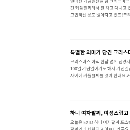
얼마전 기념일선물 겸 크리스마스
긴 커플팔찌라서 잘 차고 다니고
고민하신 분도 많아지고 있죠!크
를 찾으시는 분을 위해 노미네이
니셜팔찌로 유명한데 유니크하고 
을 찾으시면 노미네이션 커플팔찌
끼워 완성하는 팔찌인데요.사랑, 가
해 의미있는 커플팔찌를 완성할 수 
특별한 의미가 담긴 크리스마
크리스마스 아직 한달 넘게 남았
100일 기념일이기도 해서 기념일
사이에 커플팔찌를 많이 한대요.
더라구요. 노미네이션이 이탈리아 
국내에서도 여러 매장이 있어요.요
러 매장을 다녀왔습니다~ 노미네이
가까운 명동 매장을 다녀왔어요.
올라가면 바로 보여서 찾기..
하니 여자팔찌, 여성스럽고
오늘은 EXID 하니 여자팔찌 포스
팔찌인데 세련되고 이쁘더라구요.