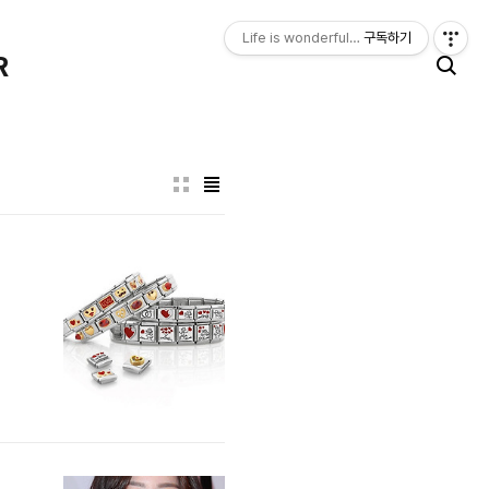
Life is wonderful, happy. LIFE LOGGER
구독하기
R