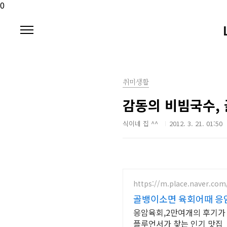
본문 바로가기
0
취미생활
감동의 비빔국수,
식이네 집 ^^
2012. 3. 21. 01:50
https://m.place.naver.co
골뱅이소면 육회어때 응암
응암육회,2만여개의 후기가
플루언서가 찾는 인기 맛집