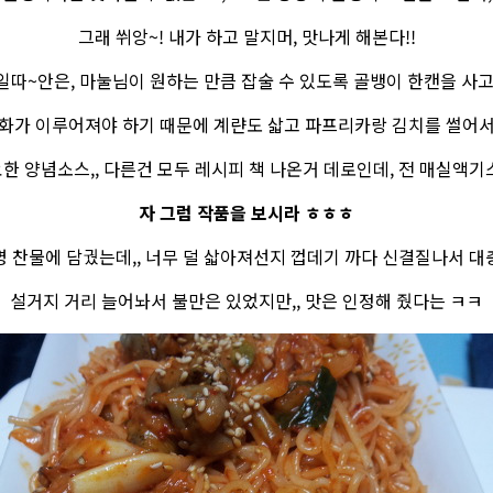
그래 쒸앙~! 내가 하고 말지머, 맛나게 해본다!!
일따~안은, 마눌님이 원하는 만큼 잡술 수 있도록 골뱅이 한캔을 사고
화가 이루어져야 하기 때문에 계랸도 삷고 파프리카랑 김치를 썰어
한 양념소스,, 다른건 모두 레시피 책 나온거 데로인데, 전 매실액기
자 그럼 작품을 보시라 ㅎㅎㅎ
명 찬물에 담궜는데,, 너무 덜 삷아져선지 껍데기 까다 신결질나서 대
설거지 거리 늘어놔서 불만은 있었지만,, 맛은 인정해 줬다는 ㅋㅋ