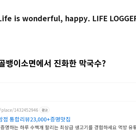
Life is wonderful, happy. LIFE LOGGE
 골뱅이소면에서 진화한 막국수?
m/place/1432452946
광고
점 통합리뷰23,000+증명맛집
 증명하는 하루 수백개 팔리는 최상급 생고기를 경험하세요 먹방 유