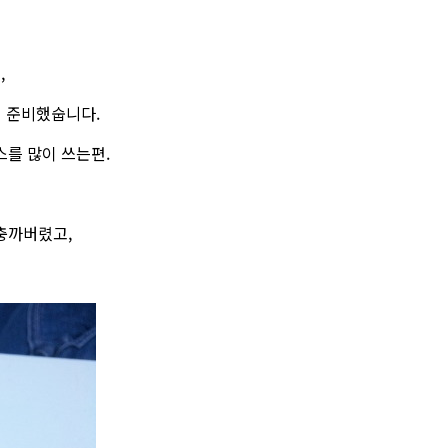
,
서 준비했숩니다.
스를 많이 쓰는편.
충까버렸고,