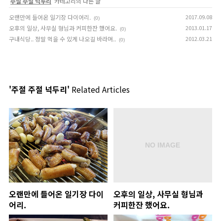
'
주절 주절 넉두리
' 카테고리의 다른 글
오랜만에 들어온 일기장 다이어리.
2017.09.08
(0)
오후의 일상, 사무실 형님과 커피한잔 했어요.
2013.01.17
(0)
구내식당.. 정말 먹을 수 있게 나오길 바라며..
2012.03.21
(0)
'주절 주절 넉두리'
Related Articles
오랜만에 들어온 일기장 다이
오후의 일상, 사무실 형님과
어리.
커피한잔 했어요.