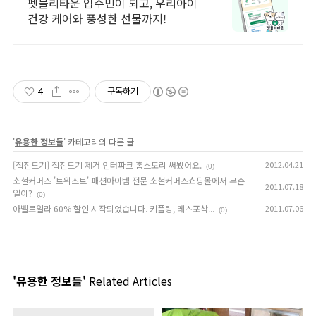
벤트 진행 중!
펫블리타운 입주민이 되고, 우리아이
건강 케어와 풍성한 선물까지!
4
구독하기
'
유용한 정보들
' 카테고리의 다른 글
[집진드기] 집진드기 제거 인터파크 홈스토리 써봤어요.
2012.04.21
(0)
소셜커머스 '트위스트' 패션아이템 전문 소셜커머스쇼핑몰에서 무슨
2011.07.18
일이?
(0)
아벨로일라 60% 할인 시작되었습니다. 키플링, 레스포삭...
2011.07.06
(0)
'유용한 정보들'
Related Articles