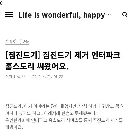
본문 바로가기
0
Life is wonderful, happy. LIFE LOGGER
유용한 정보들
[집진드기] 집진드기 제거 인터파크
홈스토리 써봤어요.
식이네 집 ^^
2012. 4. 21. 01:22
집진드기. 이거 이야기는 많이 들었지만, 막상 하려니 귀찮고 꼭 해
야하나 싶기도 하고,, 이래저래 한번도 못해봤는데..
우연한기회에 인터파크 홈스토리 서비스를 통해 집진드기 제거를
해봤어요.