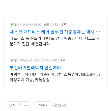
https://www.cescomall.co.kr
광고
세스코 매트리스 케어 솔루션 해충방제는 역시 세
스코
매트리스 속 진드기, 빈대도 결국 해충입니다. 세스코 전
문가가 진단, 해결합니다.
http://www.onekillcare.com
광고
부산바퀴벌레퇴치 원킬케어
바퀴벌레/쥐/개미 해충퇴치, 방역소독업체, MBC출연, 1
회성퇴치 가능, 카톡상담
5
구독하기