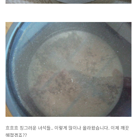
흐흐흐 징그러운 녀석들.. 이렇게 많이나 올라왔습니다. 이제 깨끗
해졌겠죠??