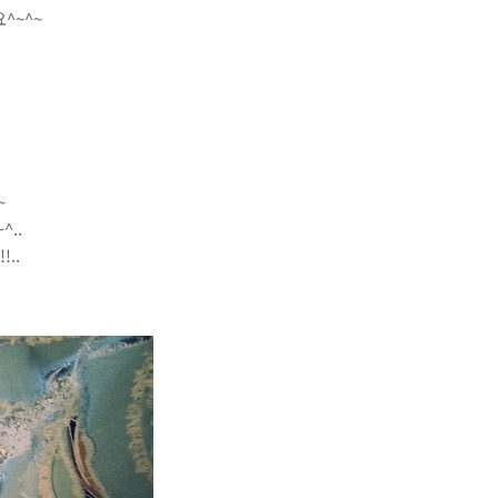
^~^~
~
..
..