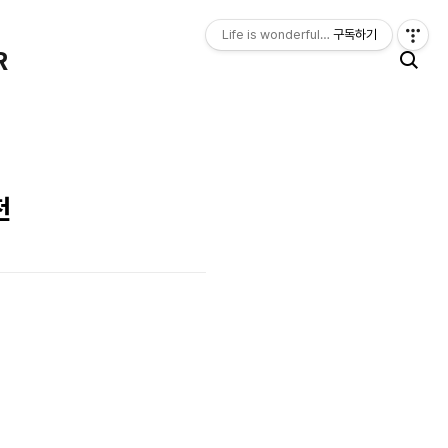
Life is wonderful, happy. LIFE LOGGER
구독하기
R
천