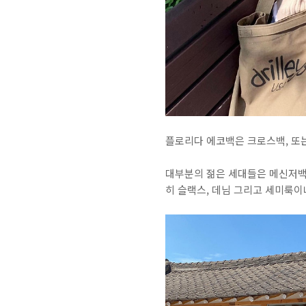
플로리다 에코백은 크로스백, 또
대부분의 젊은 세대들은 메신저백
히 슬랙스, 데님 그리고 세미룩