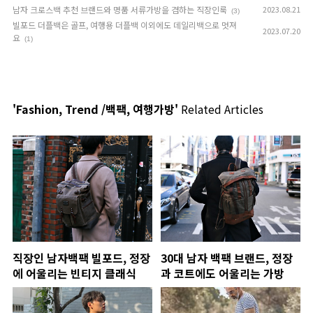
남자 크로스백 추천 브랜드와 명품 서류가방을 겸하는 직장인룩
2023.08.21
(3)
빌포드 더플백은 골프, 여행용 더플백 이외에도 데일리백으로 멋져
2023.07.20
요
(1)
'Fashion, Trend /백팩, 여행가방'
Related Articles
직장인 남자백팩 빌포드, 정장
30대 남자 백팩 브랜드, 정장
에 어울리는 빈티지 클래식
과 코트에도 어울리는 가방