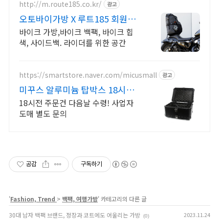
http://m.route185.co.kr/
광고
오토바이가방 X 루트185 회원가
입 시 다양한 혜택제공
바이크 가방,바이크 백팩, 바이크 힙
색, 사이드백. 라이더를 위한 공간
https://smartstore.naver.com/micusmall
광고
미꾸스 알루미늄 탑박스 18시전
주문건 다음날 수령
18시전 주문건 다음날 수령! 사업자
도매 별도 문의
공감
구독하기
'
Fashion, Trend
>
백팩, 여행가방
' 카테고리의 다른 글
30대 남자 백팩 브랜드, 정장과 코트에도 어울리는 가방
2023.11.24
(0)