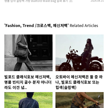
명품 남자 슬링백 가방 Builford Waist Bag 살펴 보기
2024.04.15
(0)
'Fashion, Trend /크로스백, 메신저백'
Related Articles
빌포드 클래식호보 메신저백,
오토바이 메신저백은 둘 중 하
명품 빈티지 골수 분자 아니더
나, 빌포드 클래식호보 또는
라도 이건 넘..
힙색(슬링백)