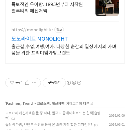
독보적인 우아함. 1895년부터 시작된
벨루티의 메신저백
https://monolight.kr
광고
모노라이트 MONOLIGHT
출근길,수업,여행,여가. 다양한 순간의 일상에서의 가벼
움을 위한 프리미엄가방브랜드
공감
구독하기
'
Fashion, Trend
>
크로스백, 메신저백
' 카테고리의 다른 글
오토바이 메신저백은 둘 중 하나, 빌포드 클래식호보 또는 힙색(슬링
2026.02.09
백)
(1)
슬링백 가방, 브랜드 순위를 통해 본 요즘 가장 힙한 디자인은?
2024.06.01
(0)