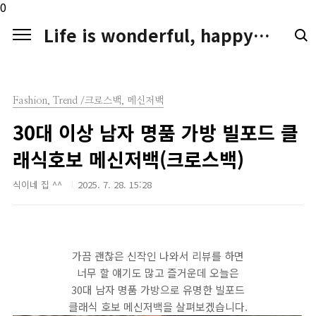
본문 바로가기
0
Life is wonderful, happy. LIFE LOGGER
Fashion, Trend /크로스백, 메신저백
30대 이상 남자 명품 가방 빌포드 클
래식호보 메신저백(크로스백)
식이네 집 ^^
2025. 7. 28. 15:28
가끔 괜찮은 신작인 나와서 리뷰를 하면
너무 할 얘기도 많고 즐거운데 오늘은
30대 남자 명품 가방으로 유명한 빌포드
클래식 호보 메신저백을 살펴보겠습니다.