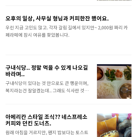
해 졌어요. 어떻게 이렇게 많이 들어오지?알고
보니까 댓글에 달린 수많은 스팸들로 인해서
이상하게 검색되서 들어오는 스팸같은 블로그
오후의 일상, 사무실 형님과 커피한잔 했어요.
가 되었더라구요.스팸필터를 달아도 매일 덤
우린 지금 고민도 많고. 각자 갈림 길에서 있지만~ 2,000원 짜리 카
벼드는 기계들.. 왠지 모를 깨름직함 ? 그러는
페라떼에 잠시 여유를 찾았봅니다.
와중에 50만개가 넘는 댓글을 일일이 다지우
고,요즘보니까 티스토리가 새롭게 단장도 하
고 앞으로 지속적으로 업데이트도 하고 발전해
간다고 하네요~^^티스트리 블로그 버리지 않
은게 다행이에요~ 열심히 가꾸어 볼까 합니다
구내식당.. 정말 먹을 수 있게 나오길
바라며..
~ 하하 불금이 돌아왔는데 오늘 불금의 희생량
은 무엇이 될지 ^^
구내식당이 있다는 것 만으로도 큰 행운이며,
복지라는건 잘알겠는데.. 그래도 식사란 것이
맛과 즐거움이 있어야 하는데. 한끼를 떼우는
개념이니,, 즐거운 시간이 언제부터 그냥그런
시간이 되었다. 그렇다고 한끼에 7-8,000원,
아메리칸 스타일 조식?? 네스프레소
밖에서 먹고 나서 사무실로 오면 거의 남는시
커피와 던킨 도너츠.
간도 없고.. 나름 다이어트, 시간절약, 용돈 절
원래 아침을 거르지만, 왠지 밥보다는 토스트
약으로 위안삼지만, 아.....