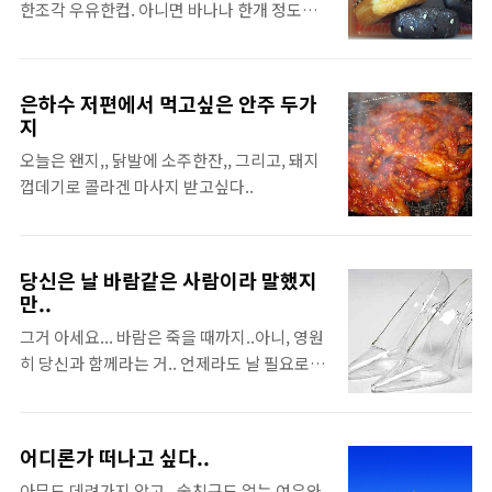
한조각 우유한컵. 아니면 바나나 한개 정도면
충분하다. 안먹긴 뭐하고 뭐라도 입에만 넣으
면 충분한 나의 소박한 아침 소망. 이와 중에 던
킨 도너츠가 이번주 들어 두개나 생겨 버렸다.
은하수 저편에서 먹고싶은 안주 두가
이걸 어떻게 아침부터 먹지? 그래도 내 하루 일
지
상의 한줄기 빗줄기 같은 네스프레소 ... 이 네
오늘은 왠지,, 닭발에 소주한잔,, 그리고, 돼지
스프레소 커피머신을 산 후로 정말 커피 맛을
껍데기로 콜라겐 마사지 받고싶다..
알아버렸다... 그리고 믹스와의 이별은 자연스
러운 결과였고, ^^ 저 컙슐들 중에서 진할 수록
커피가 진하다. 늘 그렇지만, 제일 깜장에 가까
운 색... 라테를 먹을때도, 따불샷... 이제 점점
당신은 날 바람같은 사람이라 말했지
골수가 되어가나? 이렇게 나오는 커피를 쳐다
만..
보면 .. 눈으로 향을 느껴요 ^^
그거 아세요... 바람은 죽을 때까지..아니, 영원
히 당신과 함께라는 거.. 언제라도 날 필요로 할
때 당신에게 다가가 사랑을 속삭여줄거라는
거.. 사랑해요, 당신만을... (잔잔한 글..)
어디론가 떠나고 싶다..
아무도 데려가지 않고,, 술친구도 없는 여유와