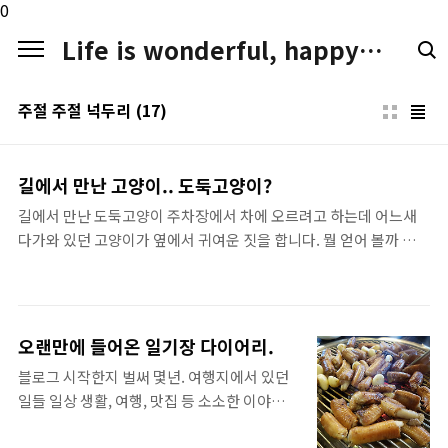
본문 바로가기
0
Life is wonderful, happy. LIFE LOGGER
주절 주절 넉두리
(17)
길에서 만난 고양이.. 도둑고양이?
길에서 만난 도둑고양이 주차장에서 차에 오르려고 하는데 어느새
다가와 있던 고양이가 옆에서 귀여운 짓을 합니다. 뭘 얻어 볼까 하는
마음이었는지? 그냥 한가롭게 낮시간을 즐기고 있던 녀석을 몇장 담
아 봤네요. 잘 길들여져 있는건지~ 낯선 사람에게 다가와서 재롱을
부립니다.
오랜만에 들어온 일기장 다이어리.
블로그 시작한지 벌써 몇년. 여행지에서 있던
일들 일상 생활, 여행, 맛집 등 소소한 이야기들
을 담았는데,어느날 보니 방문자가 어마 어마