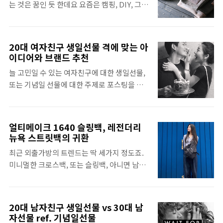
는 것은 꿈인 듯 한데요 요즘은 캠핑, DIY, 그리
지해온 디자인입니다. 이번 워크아웃 스토리
쪽으로 간다면 노멀하게 눈에 들어오는 것이
고 가끔 부시크래프트까지 자연적인, 그리고
팩 5종은 무신사 스토어에서 선 공개되었으며,
구찌,..
막노동적인 감성이 끌리고 있습니다. 역시 일
공식 온라인스토어, 인스타그램에서도 확인
을 할때는 툴백을 걸치고 하는데, 뭘 하다보면
가능한데요. 그야말로 정말 맘에 드는 브랜드
20대 여자친구 생일선물 격에 맞는 아
이 연장은 저기에 놓고, 다른 연장은 또 저기에
에서 나온 그 디자인 얼티메이크(ULTIMEIK)
이디어와 브랜드 추천
있고, 방금쓴 커터는 또 어디놨는지 찾다 시간
6050 messenger bag 아래 사진의 첫줄에
늘 고민일 수 있는 여자친구에 대한 생일선물,
보내는게 다이고, 못하나 꺼내려면 사다리를
보이는 메신저백이 1980년대 존피터에 의해
또는 기념일 선물에 대한 주제로 포스팅을 해
올라갔다 내려갔다합니다. 그래서 희소한 득
디자인된 제품..
볼까 하는데요. 20대 여자친구를 두고 있는 남
템, 빌포드 툴백을 정말 모시고 살고 있죠. 요건
자분이시라면 매년 생일이 도래하거나 기념을
사실 캠핑용 다용도 파우치인데, 겨울에 부탄
해야하는 기념일, 즉 100일, 200일, 화이트데
가스 워머처럼 사용할 수도 있고, 물병이나 기
얼티메이크 1640 슬링백, 레전더리
이, 크리스마스 등 그러한 날이되면 눈이 빠지
타 연장, 단조팩 파우치 용도 등으로 사용할 수
뉴욕 스트릿백의 귀환
게? 검색을 하기도 하고 알아보기도 하는데요.
있는 멀티파우치, 주로 단조팩 파우치로 쓰면
최근 외출가방의 트렌드는 딱 세가지 정도죠.
이 부분에 대해 대부분의 남자분들은 공감을
좋을 듯 한 느낌이지만 부탄가스나 물병넣기에
미니멀한 크로스백, 또는 슬링백, 아니면 남녀
할 것 같구요. 뭔가 새로워야 한다. 흔하지 않아
굿. 빌포드의 백팩 라인업은 ..
노소 에코백을 메기도하는데요. 에코백이라고
야 한다. 대충 떼우는 것 처럼 적당한 것으로는
하면 과거에는 사은품 정도의 일회용 또는 다
감동을 주지 못한다는 강박관념에 빠지면서 시
회용 가방이었지만 최근에는 명품부터 전문브
간과 날자는 다가오는데 이도 저도 못하는 사
20대 남자친구 생일선물 vs 30대 남
랜드까지 다양한 에코백을 출시하면서 제대로
태가 발생되기도 하잖아요. 우선은, 넉넉하게
자선물 ref. 기념일선물