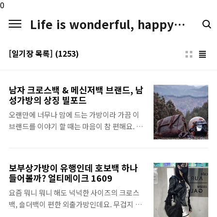
본문 바로가기
0
Life is wonderful, happy. LIFE LOGGER
[일기장 목록]
(1253)
남자 크로스백 & 메신저백 브랜드, 남
성가방의 상징 빌포드
오랜만에 너무나 맘에 드는 가방이라 가끔 이
브랜드를 이야기 할 때는 마음이 참 편해요. 빌
포드(builford)에서 나온 남자 크로스백인데
요. 데일리백, 그러니까 메신저백 스타일로도
많이 찾는 제품이고. 빌포드를 좋아하는 분들
보부상가방이 유행인데 호보백 하나
이 대부분 20대 후반부터이기 때문에 직장인
들어볼까? 얼티메이크 1609
의 서류가방 겸 데일리백으로도 많이 사용되는
요즘 뭐니 뭐니 해도 넉넉한 사이즈의 크로스
편입니다. 캐쥬얼, 세미룩, 정장까지 잘 어울리
백, 숄더백이 편한 외출가방인데요. 무겁지 않
는 빌포드 보헤미안 메신저백 빌포드에서
고 캐쥬얼하면서도 어느 코디에나 잘 어울리려