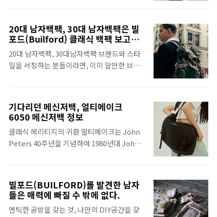
2023년에 출시한 바이커스크루 라는 백팩이
면, 색상은 올블랙이죠. 그리고 소재는 프라다
있는데요. 이 덕에 많은 모터사이클 바이커에
원단 같은 형태가 다른 나일론이나 폴리 같은
게 관심을 받게된 계기가 되었는데요, 사실은
20대 남자백팩, 30대 남자백팩은 빌
소재보다는 고급스럽고 여성스러워요. 빅 호
이미 모터사이클쪽 유저에게는 빌포드
포드(Builford) 클래식 백팩 보고나
보백 중에서 30대 전후로 사용을 하려면 브랜
서 이야기 하자.
(builford)는 이미 친숙한 이름이기도 합니다.
20대 남자백팩, 30대남자백팩 브랜드와 스타
드도 무시 못할것 같구요. 그래서 브랜드 괜찮
왜냐하면 빌포드와 함께 바버, 벨스트프라는
일을 서칭하는 분들이라면, 이미 알만한 브랜
고 프로모션도 좋은 얼티메이크 1609를 한번
이름의 브랜드들이 글로벌 왁스캔버스로 유명
드에서는 만족을 못하거나, 새로운 트랜드가
살펴볼까 하는데요. 쇼퍼백처럼 넓고 수납공
하면서 ..
있는지, 또는 본인의 일상 코디와 포지셔닝에
간 편한 숄더백, 크로스백을 찾는다면 딱 이 가
잘 맞는 브랜드가 있는지 찾고 있을 것 같은데
방이랍니다. 역시 핏은 자연스럽구요. 예전에
기다리던 메신저백, 얼티메이크
요 20대 남자가방이라면 약간의 변수는 있습
사실 제가 좋아하던게 롱샴에서 나온 호보백이
6050 메신저백 정보
니다. 20대 남자들이 직장을 가지고 있는가 아
었는데 그 가방 보다 더 고급스러운 느낌이에
클래식 헤리티지의 귀환 얼티메이크는 John
닌가에 따라서 말이죠. 30대 남자가방을 찾는
요. 가방 앞뒤로 주머니가 살짝 돌출된거, 하나
Peters 40주년을 기념하여 1980년대 John
분들이라면 명확하게 소득이 있는, 브랜드의
는 그대로인거 이렇게 있는데 이부분도 밋밋하
Peters의 오리지널 디자인을 재해석한 워크
완성도나 포지셔닝이 어느 정도 레벨에 있기
지 않..
아웃 스토리 팩 5종을 출시하고 있습니다. 이
때문에 추천을 하거나 후보군을 추리는데 도움
번에 출시하는 6050 메신저백은 이미 공개된
이 될것 같은데요. 20대 후반에서 30대 이상의
빌포드(BUILFORD)를 발견한 남자
1640 Totemic sling bag과 함께 1980년대
남자, 소득이 있고 브랜드에 대한 경험이 우수
들은 매력에 빠질 수 밖에 없다.
에 뉴욕에서 가장 널리 사용되던 인기 디자인
하다면, 대부분 이 나이대에서는 좋아하는 남
엔틱한 공방을 갖는 것, 나만의 DIY공간을 갖
으로서 클래식 메신저백의 오리지널리티를 유
자백팩들이 있습니다. 명품이나 프레스티지