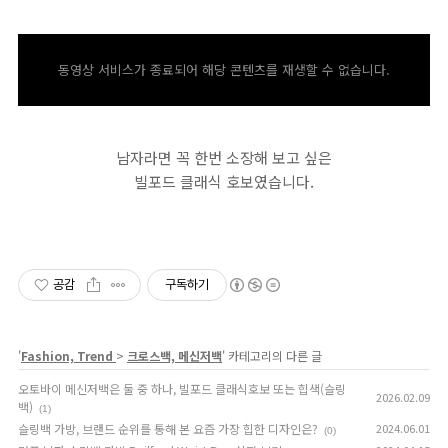
동영상 서비스가 종료되어 해당 콘텐츠를 재생할 수 없습니다.
남자라면 꼭 한번 소장해 보고 싶은
빌포드 클래식 호보였습니다.
공감
구독하기
'
Fashion, Trend
>
크로스백, 메신저백
' 카테고리의 다른 글
오토바이 메신저백은 둘 중 하나, 빌포드 클래식호보 또는 힙색(슬링
2026.02.09
백)
(1)
슬링백 가방, 브랜드 순위를 통해 본 요즘 가장 힙한 디자인은?
2024.06.01
(0)