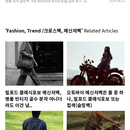
명품 남자 슬링백 가방 Builford Waist Bag 살펴 보기
2024.04.15
(0)
'Fashion, Trend /크로스백, 메신저백'
Related Articles
빌포드 클래식호보 메신저백,
오토바이 메신저백은 둘 중 하
명품 빈티지 골수 분자 아니더
나, 빌포드 클래식호보 또는
라도 이건 넘..
힙색(슬링백)