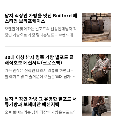
가 높은데그 중에서도 클래식호보 메신저백은
그 이상이다 오토바이를 즐기는 라이더들에게
럭셔리 빈티지이면서 포멀한 코디에도어느 정
장비는 단순히 물건을 담는 도구가 아닙니다.
도 어울리기 때문에 출근 가방으로사용하기에
남자 직장인 가방을 멋진 Builford 베
고속 주행 시의 거친 바람을 견뎌야 하고, 갑작
도 이상적인 이미지입니다. 제가 이 가방을 볼
스티언 브리프케이스
스러운 기상 변화로부터 소중한 소지품을 보호
0 때마다 정말 놀랍다고느끼는 것이 무엇이냐
오랜만에 맞이하는 빌포드의 신상인데남자 직
해야 하며, 무엇보다 내가 타는 바이크와 입고
면 이 가방의 모든디자인적인 디테일들은 세상
장인 가방으로 가장 탐나는빌포드 브랜드에서
있는 자켓에 어울리는 '멋'이 있어야 하죠. 오
어디에서도한번도 본적이 없다는 점 입니다.
호불호 없는클래식한 브리프케이스가 나왔습
늘 소개할 빌포드(Builford) 클래식 호보 메신
전면에 보이는 두줄의 스트랩, ..
니다. 남자 직장인 가방으로 사용하려면가장
저백은 클래식 바이크, 카페 레이서, 크루저를
중요한 것이 파일철의 수납력과그 무게를 버티
타는 형님들이라면 첫눈에 반할 수밖에 없는
30대 이상 남자 명품 가방 빌포드 클
는 탄탄한 내구성인데대부분의 빌포드가 그러
독보적인 아우라를 풍깁니다.2. 왁스 캔버스가
래식호보 메신저백(크로스백)
하지만 역시나골격이 매우 탄탄한 가방입니
주는 압도적인 빈티지 감성과 내구성 빌포드
가끔 괜찮은 신작인 나와서 리뷰를 하면너무
다. 모델명은 빌포드 베스티언 브리프케이스,
가방의 핵심은 단연 **왁스 캔버스(Waxed
할 얘기도 많고 즐거운데 오늘은30대 남자 명
이름에서 느껴지듯 단단한 요새, 성곽 같은느
Canvas)**입니다. 미국 ..
품 가방으로 유명한 빌포드클래식 호보 메신저
낌이 드는 프레임의 가방이죠. 빌포드 모델 중
백을 살펴보겠습니다. 이 가방이 30대 남자만
에서 선호도가 높은628 포트폴리오는 익히 잘
메는 가방이다는것이 아니라 30대 전후 남자,
알려져 있죠.그리고 이 디자인은 보다 틀이 집
남자 직장인 가방 그 유명한 빌포드 서
사회생활을시작하는 분들의 수준에서 명품가
한 느낌,컴팩트한 토트백을 원하는 분들이라
류가방과 보헤미안 메신저백
방들을경험한 남성들의 브랜드 눈높이와남자
면맘에 드실 만한 남자 직장인가방입니다.남
오늘 보여드리는 남자 직장인 가방은빌포드의
가방으로서의 클래식한 감성을 갖춘진정한 헤
자 직장인들의 코디에 제격사회생활을 하는 남