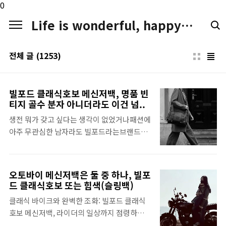
본문 바로가기
0
Life is wonderful, happy. LIFE LOGGER
전체 글
(1253)
빌포드 클래식호보 메신저백, 명품 빈
티지 골수 분자 아니더라도 이건 넘..
생전 뭐가 갖고 싶다는 생각이 없었거나패션에
아주 무관심한 남자라도 빌포드라는브랜드를
보면 대부분 계속 생각이 납니다. 직장인들이
사용하는 서류가방은말할 것도 없고 가끔 사용
할 것 같은빌포드 클래식호보 메신저백을 이렇
오토바이 메신저백은 둘 중 하나, 빌포
게오랫동안 생각하는 것은 신기한 일이죠. 지
드 클래식호보 또는 힙색(슬링백)
금 보고 있는 디자인은 엄청난 포스의빌포드
클래식 바이크와 완벽한 조화: 빌포드 클래식
클래식호보 메신저백입니다. 빌포드에는 서류
호보 메신저백, 라이더의 일상까지 점령하다1.
가방도 대단하고크로스백 라인업들이 완성도
모터사이클 라이딩, 메신저백은 단순한 수납