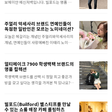
보헤미안 메신저백입니다. 빌포드는 명품 남
리티지 명작이라는 의미입니다. 바이커들에게
자들의 경우직장에 출퇴근 할 때 드레스 코드
자가방 브랜드로직장인들이 사회생활을 할 때
도 인기 있는 명품 메신저백 빌포드는 헌팅, 부
는대부분 정장이나 세미룩입니다. ..
사용하기좋은 서류가방과 크로스백이 유명하
시크래프팅, 모터사이클,카누 등 어드벤처 컬
죠. 만약 토트백 손잡이가 있는 서류가방형태
처를 기반으로 발전한왁스 캔버스 소재를 사용
주얼리 악세사리 브랜드 연예인들이
를 원한다면 빌포드의 시그니처남자 직장인 서
하는 세계 3대왁스웨어 브랜드로 알려져 있습
독점한 일반인은 모르는 노미네이션?
류가방인 빌포드 628을살펴보시기를 바라며
니다. 대표적으로 영국의 바버, 벨스타프가재
오늘은 헤갈리는 개념인 주얼리와악세사리의
오늘은 크로스백형태의 보헤미안 메신저백을
킷으로 유명하고 가방은 빌포드가가장 유명한
개념, 연예인들이 사랑에빠진 이태리 노미네
살펴봅니다. 제가 남자 직장인 가방으로서빌
브랜드라고 할 수 있죠. 디자인을 보면 와~ 하
이션을 살펴봅니다. 반가운 소식이라고 할 수
포드의 보헤미안 메신저백을이야기하지만 사
는 탄성이 나오는 ..
있죠?베이비복스가 다시 재결성 되었고간미
실은 여성들도많이 선호하는 디자인입니다.
연님도 이렇게 다시 활동을 해서여전히 저를
여성분이 워낙 말라서 가방이 다소크게 느껴지
얼티메이크 7900 학생백팩 브랜드의
심쿵하게 하고 있어요^^ 그 시절 SES, 핑클을
는 부분이 있지만 파일철이딱 들어가는 사이즈
명품 컬렉션
누르기도 했던당당한 여성 걸그룹 베이비 복스
라서 컴팩트하게느껴질 정도로 적당하기 크지
학생백팩 브랜드를 선택 시 정말 최고 좋은가
는세시함과 세련된 모습으 강점이었고이로 인
않아요. 기능적으로는 덮개를 열면 전면에도
방을 갖고 싶다는 생각을 가져본 적 있나요? 학
해 이들의 주얼리 브랜드와악세사리 브랜드 정
지퍼 포켓이 있고 상단 메인 수납공간부분에
생 백팩의 명품이라고 하더라도 캐쥬얼백은딱
보를 찾는 것은매우 흥미로운 관심사였습니
지퍼가 있어서 잠금 가능합니다. 내부에는 ..
히 몇 가지 해외 기반의 브랜드를 발견할 수있
다.베이비복스 간미연님의 팬미팅 모습인데
고 보통 15-20만원 정도를 형성하고 있어
요.간미연 팔찌는 노미네이션 러브클라우드라
빌포드(Builford) 벨스티프를 만날
요. 그중에서 얼티메이크는 뭔가 희소하고유
고 불리는 컬렉션의 팔찌였습니다. 노미네이
수 있는 쇼룸 매장 카페 롤링하츠